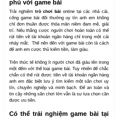
phú với game bài
Trải nghiệm
trò chơi bài
online tại các nhà cái,
cổng game bài đổi thưởng uy tín anh em không
chỉ đơn thuần được thỏa mãn niềm đam mê, giải
trí. Nếu thắng cược người chơi hoàn toàn có thể
rút tiền về tài khoản ngân hàng chỉ trong một cái
nháy mắt. Thế nên đến với game bài còn là cách
để anh em cược thủ kiếm tiền, làm giàu.
Trên thức tế không ít người chơi đã giàu lên trong
một đếm với thể loại game bài. Tuy nhiên để chắc
chắn có thể rút được tiền về tài khoản ngân hàng
anh em đặc biệt lưu ý tìm kiếm một sân chơi uy
tín, chuyên nghiệp và minh bạch. Để an toàn và
tin cậy những sân chơi lớn vẫn là sự lựa chọn cần
được ưu tiên.
Có thể trải nghiệm game bài tại