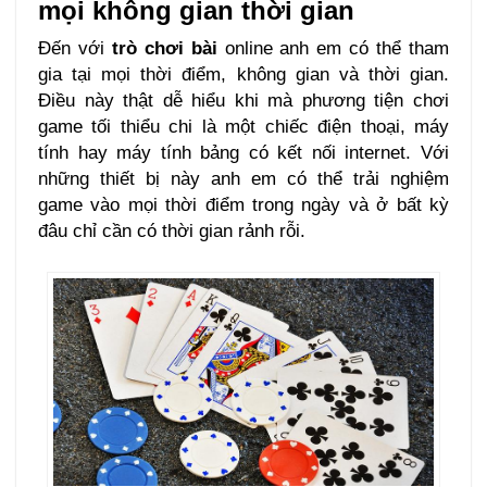
mọi không gian thời gian
Đến với
trò chơi bài
online anh em có thể tham
gia tại mọi thời điểm, không gian và thời gian.
Điều này thật dễ hiểu khi mà phương tiện chơi
game tối thiểu chi là một chiếc điện thoại, máy
tính hay máy tính bảng có kết nối internet. Với
những thiết bị này anh em có thể trải nghiệm
game vào mọi thời điểm trong ngày và ở bất kỳ
đâu chỉ cần có thời gian rảnh rỗi.