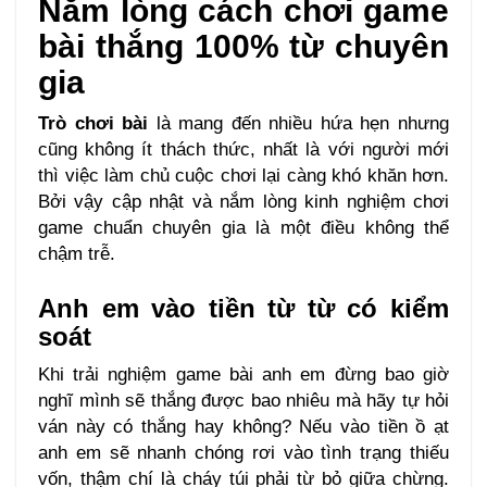
Nắm lòng cách chơi game
bài thắng 100% từ chuyên
gia
Trò chơi bài
là mang đến nhiều hứa hẹn nhưng
cũng không ít thách thức, nhất là với người mới
thì việc làm chủ cuộc chơi lại càng khó khăn hơn.
Bởi vậy cập nhật và nắm lòng kinh nghiệm chơi
game chuẩn chuyên gia là một điều không thể
chậm trễ.
Anh em vào tiền từ từ có kiểm
soát
Khi trải nghiệm game bài anh em đừng bao giờ
nghĩ mình sẽ thắng được bao nhiêu mà hãy tự hỏi
ván này có thắng hay không? Nếu vào tiền ồ ạt
anh em sẽ nhanh chóng rơi vào tình trạng thiếu
vốn, thậm chí là cháy túi phải từ bỏ giữa chừng.