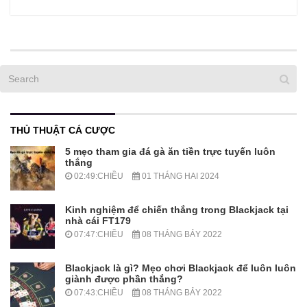
THỦ THUẬT CÁ CƯỢC
5 mẹo tham gia đá gà ăn tiền trực tuyến luôn
thắng
02:49:CHIỀU
01 THÁNG HAI 2024
Kinh nghiệm để chiến thắng trong Blackjack tại
nhà cái FT179
07:47:CHIỀU
08 THÁNG BẢY 2022
Blackjack là gì? Mẹo chơi Blackjack để luôn luôn
giành được phần thắng?
07:43:CHIỀU
08 THÁNG BẢY 2022