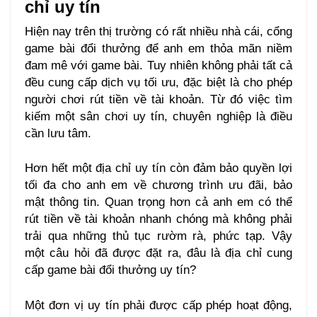
chỉ uy tín
Hiện nay trên thị trường có rất nhiều nhà cái, cổng
game bài đổi thưởng để anh em thỏa mãn niềm
đam mê với game bài. Tuy nhiên không phải tất cả
đều cung cấp dịch vụ tối ưu, đặc biệt là cho phép
người chơi rút tiền về tài khoản. Từ đó việc tìm
kiếm một sân chơi uy tín, chuyên nghiệp là điều
cần lưu tâm.
Hơn hết một địa chỉ uy tín còn đảm bảo quyền lợi
tối đa cho anh em về chương trình ưu đãi, bảo
mật thông tin. Quan trọng hơn cả anh em có thể
rút tiền về tài khoản nhanh chóng mà không phải
trải qua những thủ tục rườm rà, phức tạp. Vậy
một câu hỏi đã được đặt ra, đâu là địa chỉ cung
cấp game bài đổi thưởng uy tín?
Một đơn vị uy tín phải được cấp phép hoạt động,