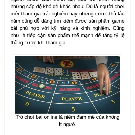
những cấp độ khó dễ khác nhau. Dù là người chơi
mới tham gia trải nghiệm hay những cược thủ lâu
năm cũng dễ dàng tìm kiếm được sản phẩm game
bài phù hợp với kỹ năng và kinh nghiệm. Cũng
như là tiếp cận sản phẩm thế mạnh để tăng tỷ lệ
thắng cược khi tham gia.
Trò chơi bài online là niềm đam mê của không
ít người