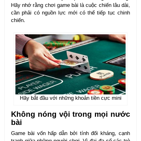
Hãy nhớ rằng chơi game bài là cuộc chiến lâu dài,
cần phải có nguồn lực mới có thể tiếp tục chinh
chiến.
Hãy bắt đầu với những khoản tiền cực mini
Không nóng vội trong mọi nước
bài
Game bài vốn hấp dẫn bởi tính đối kháng, cạnh
tranh giữa những người chơi. Vì đại đa số các trò