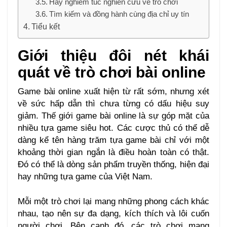
Hãy nghiêm túc nghiên cứu về trò chơi
Tìm kiếm và đồng hành cùng địa chỉ uy tín
Tiểu kết
Giới thiệu đôi nét khái
quát về trò chơi bài online
Game bài online xuất hiện từ rất sớm, nhưng xét
về sức hấp dẫn thì chưa từng có dấu hiệu suy
giảm. Thế giới game bài online là sự góp mặt của
nhiều tựa game siêu hot. Các cược thủ có thể dễ
dàng kể tên hàng trăm tựa game bài chỉ với một
khoảng thời gian ngắn là điều hoàn toàn có thật.
Đó có thể là dòng sản phẩm truyền thống, hiện đại
hay những tựa game của Việt Nam.
Mỗi một trò chơi lại mang những phong cách khác
nhau, tạo nên sự đa dạng, kích thích và lôi cuốn
người chơi. Bên cạnh đó, các trò chơi mang