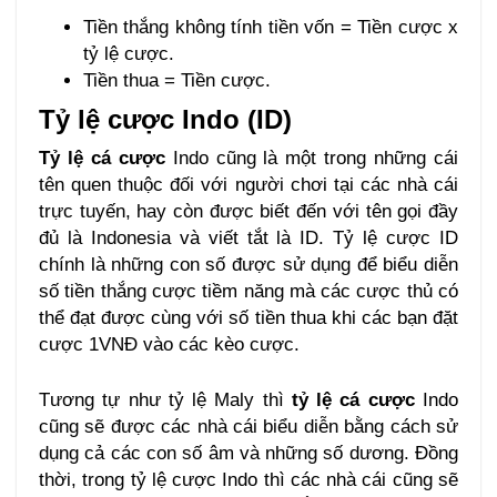
Tiền thắng không tính tiền vốn = Tiền cược x
tỷ lệ cược.
Tiền thua = Tiền cược.
Tỷ lệ cược Indo (ID)
Tỷ lệ cá cược
Indo cũng là một trong những cái
tên quen thuộc đối với người chơi tại các nhà cái
trực tuyến, hay còn được biết đến với tên gọi đầy
đủ là Indonesia và viết tắt là ID. Tỷ lệ cược ID
chính là những con số được sử dụng để biểu diễn
số tiền thắng cược tiềm năng mà các cược thủ có
thể đạt được cùng với số tiền thua khi các bạn đặt
cược 1VNĐ vào các kèo cược.
Tương tự như tỷ lệ Maly thì
tỷ lệ cá cược
Indo
cũng sẽ được các nhà cái biểu diễn bằng cách sử
dụng cả các con số âm và những số dương. Đồng
thời, trong tỷ lệ cược Indo thì các nhà cái cũng sẽ