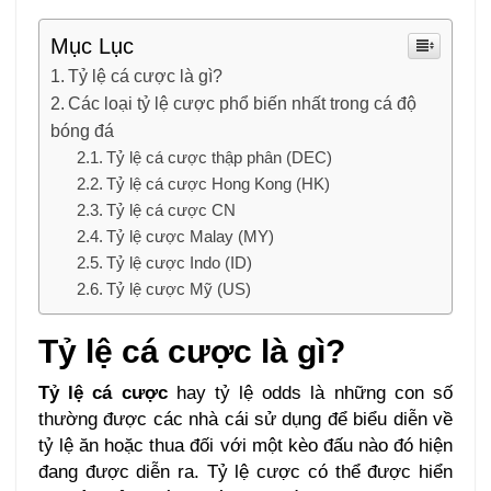
Mục Lục
Tỷ lệ cá cược là gì?
Các loại tỷ lệ cược phổ biến nhất trong cá độ
bóng đá
Tỷ lệ cá cược thập phân (DEC)
Tỷ lệ cá cược Hong Kong (HK)
Tỷ lệ cá cược CN
Tỷ lệ cược Malay (MY)
Tỷ lệ cược Indo (ID)
Tỷ lệ cược Mỹ (US)
Tỷ lệ cá cược là gì?
Tỷ lệ cá cược
hay tỷ lệ odds là những con số
thường được các nhà cái sử dụng để biểu diễn về
tỷ lệ ăn hoặc thua đối với một kèo đấu nào đó hiện
đang được diễn ra. Tỷ lệ cược có thể được hiển