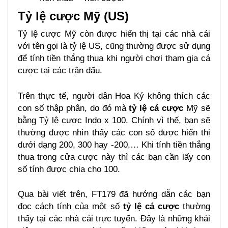
Tỷ lệ cược Mỹ (US)
Tỷ lệ cược Mỹ còn được hiển thị tại các nhà cái
với tên gọi là tỷ lệ US, cũng thường được sử dụng
để tính tiền thắng thua khi người chơi tham gia cá
cược tại các trận đấu.
Trên thực tế, người dân Hoa Ký không thích các
con số thập phân, do đó mà
tỷ lệ cá cược
Mỹ sẽ
bằng Tỷ lệ cược Indo x 100. Chính vì thế, bạn sẽ
thường được nhìn thấy các con số được hiển thị
dưới dạng 200, 300 hay -200,… Khi tính tiền thắng
thua trong cửa cược này thì các bạn cần lấy con
số tính được chia cho 100.
Qua bài viết trên, FT179 đã hướng dẫn các bạn
đọc cách tính của một số
tỷ lệ cá cược
thường
thấy tại các nhà cái trực tuyến. Đây là những khái