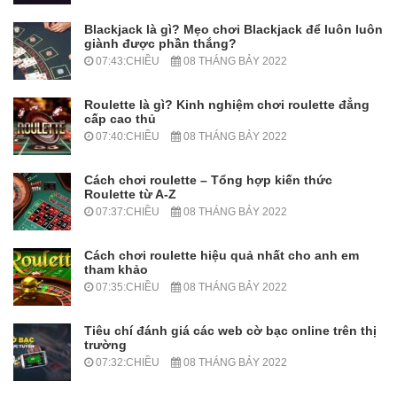
Blackjack là gì? Mẹo chơi Blackjack để luôn luôn
giành được phần thắng?
07:43:CHIỀU
08 THÁNG BẢY 2022
Roulette là gì? Kinh nghiệm chơi roulette đẳng
cấp cao thủ
07:40:CHIỀU
08 THÁNG BẢY 2022
Cách chơi roulette – Tổng hợp kiến thức
Roulette từ A-Z
07:37:CHIỀU
08 THÁNG BẢY 2022
Cách chơi roulette hiệu quả nhất cho anh em
tham khảo
07:35:CHIỀU
08 THÁNG BẢY 2022
Tiêu chí đánh giá các web cờ bạc online trên thị
trường
07:32:CHIỀU
08 THÁNG BẢY 2022