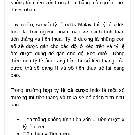
không tính tiền vốn trong tiền thắng mà người chơi
được nhận.
Tuy nhiên, so với tỷ lệ odds Malay thì tỷ lệ odds
Indo lại trái ngược hoàn toàn về cách tính toán
tiền thắng và tiền thua. Tỷ lệ dương là những con
số sẽ được gán cho các đội ở kèo trên và tỷ lệ
âm được dùng để gán cho đội kèo dưới. Đồng
thời, nếu tỷ lệ âm càng lớn thì số tiền thắng của
cược thủ sẽ càng ít và số tiền thua sẽ lại càng
cao.
Trong trường hợp
tỷ lệ cá cược
Indo là một số
thương thì tiền thắng và thua sẽ có cách tính như
sau:
Tiền thắng không tính tiền vốn = Tiền cược x
tỷ lệ cược.
Tiền thua = Tiền cược.