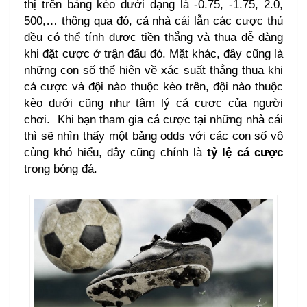
thị trên bảng kèo dưới dạng là -0.75, -1.75, 2.0,
500,… thông qua đó, cả nhà cái lẫn các cược thủ
đều có thể tính được tiền thắng và thua dễ dàng
khi đặt cược ở trận đấu đó. Mặt khác, đây cũng là
những con số thể hiện về xác suất thắng thua khi
cá cược và đội nào thuộc kèo trên, đội nào thuộc
kèo dưới cũng như tâm lý cá cược của người
chơi. Khi bạn tham gia cá cược tại những nhà cái
thì sẽ nhìn thấy một bảng odds với các con số vô
cùng khó hiểu, đây cũng chính là
tỷ lệ cá cược
trong bóng đá.