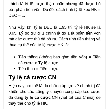
chính là tỷ lệ cược thập phân nhưng đã được bỏ
bớt phần tiền vốn. Do đó, cách tính tỷ lệ kèo HK =
DEC – 1.
Như vậy, khi tỷ lệ DEC là 1.95 thì tỷ lệ HK sẽ là
0.95. Lý do trừ đi 1 chính là do 1 là phần tiền vốn
mà các cược thủ đã bỏ ra. Cách tính tiền thắng và
thua cụ thể của tỷ lệ cược HK là:
Tiền thắng (không bao gồm tiền vốn) = Tiền
cá cược x Tỷ lệ cược.
Tiền thua = Tiền cược
Tỷ lệ cá cược CN
Hiện nay, có thể là do những áp lực về chính trị đã
khiến cho các công ty chuyên cung cấp kèo cược
đã dùng
tỷ lệ cá cược
CN (viết tắt của China) để
thay thế cho tỷ lệ HK.