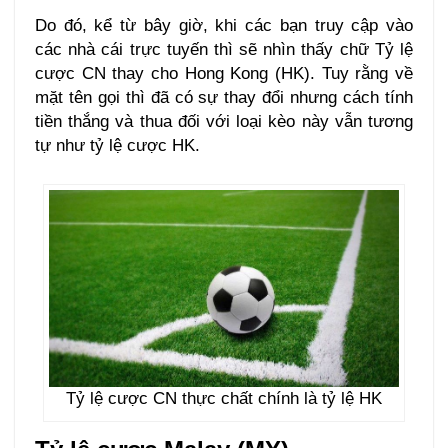
Do đó, kể từ bây giờ, khi các bạn truy cập vào
các nhà cái trực tuyến thì sẽ nhìn thấy chữ Tỷ lệ
cược CN thay cho Hong Kong (HK). Tuy rằng về
mặt tên gọi thì đã có sự thay đổi nhưng cách tính
tiền thắng và thua đối với loại kèo này vẫn tương
tự như tỷ lệ cược HK.
Tỷ lệ cược CN thực chất chính là tỷ lệ HK