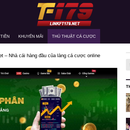
 TIỀN
KHUYẾN MÃI
THỦ THUẬT CÁ CƯỢC
et – Nhà cái hàng đầu của làng cá cược online
T