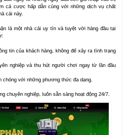
ẩm cá cược hấp dẫn cùng với những dịch vụ chất
hà cái này.
n là một nhà cái uy tín và tuyệt vời hàng đầu tại
ư:
ông tin của khách hàng, không để xảy ra tình trạng
yên nghiệp và thu hút người chơi ngay từ lần đầu
nh chóng với những phương thức đa dạng.
g chuyên nghiệp, luôn sẵn sàng hoạt động 24/7.