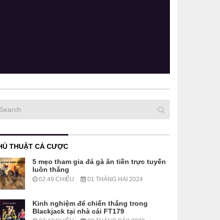
HỦ THUẬT CÁ CƯỢC
5 mẹo tham gia đá gà ăn tiền trực tuyến
luôn thắng
02:49:CHIỀU
01 THÁNG HAI 2024
Kinh nghiệm để chiến thắng trong
Blackjack tại nhà cái FT179