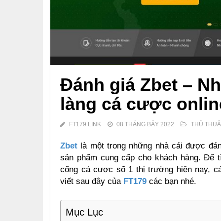
Đánh giá Zbet – Nh
làng cá cược onlin
FT179 LINK
08 THÁNG BẢY 2022
THỦ THUẬ
Zbet
là một trong những nhà cái được đán
sản phẩm cung cấp cho khách hàng. Để tì
cổng cá cược số 1 thị trường hiện nay, c
viết sau đây của
FT179
các bạn nhé.
Mục Lục