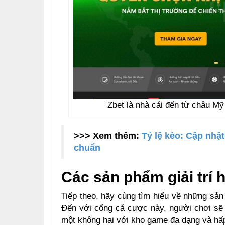
Zbet là nhà cái đến từ châu M
>>> Xem thêm:
Tỷ lệ kèo: Cập nhậ
chuẩn
Các sản phẩm giải trí h
Tiếp theo, hãy cùng tìm hiểu về những sản 
Đến với cổng cá cược này, người chơi sẽ c
một không hai với kho game đa dạng và hấ