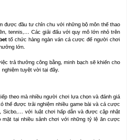
m được đầu tư chỉn chu với những bộ môn thể thao
ền, tennis,… Các giải đấu với quy mô lớn nhỏ trên
bet
tổ chức hàng ngàn ván cá cược để người chơi
thưởng lớn.
việc trả thưởng công bằng, minh bạch sẽ khiến cho
 nghiệm tuyệt vời tại đây.
 tiếp theo mà nhiều người chơi lựa chọn và đánh giá
có thể được trải nghiệm nhiều game bài và cá cược
e, Sicbo,… với luật chơi hấp dẫn và được cập nhật
p mặt tại nhiều sảnh chơi với những tỷ lệ ăn cược