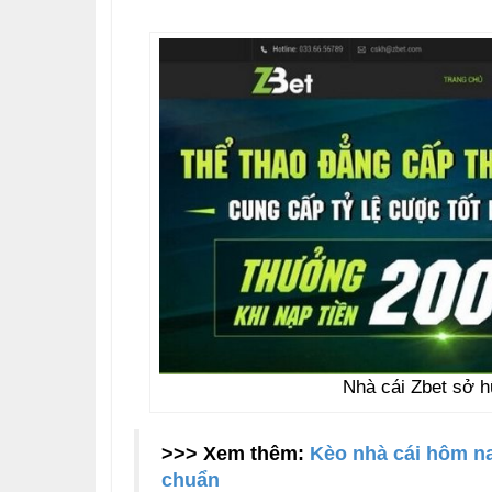
Nhà cái Zbet sở 
>>> Xem thêm:
Kèo nhà cái hôm na
chuẩn