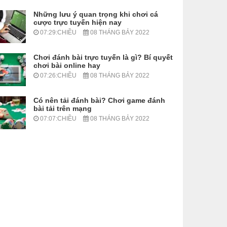
Những lưu ý quan trọng khi chơi cá
cược trực tuyến hiện nay
07:29:CHIỀU
08 THÁNG BẢY 2022
Chơi đánh bài trực tuyến là gì? Bí quyết
chơi bài online hay
07:26:CHIỀU
08 THÁNG BẢY 2022
Có nên tải đánh bài? Chơi game đánh
bài tải trên mạng
07:07:CHIỀU
08 THÁNG BẢY 2022