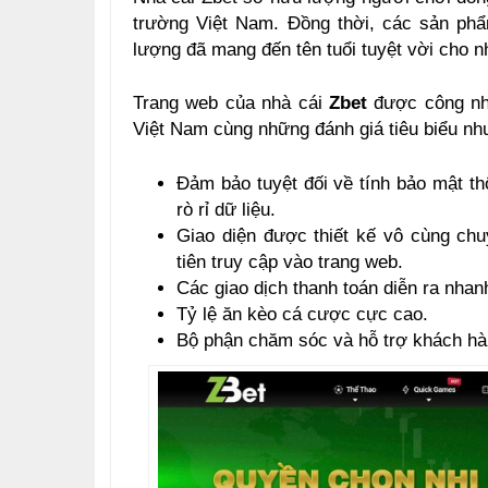
trường Việt Nam. Đồng thời, các sản ph
lượng đã mang đến tên tuổi tuyệt vời cho n
Trang web của nhà cái
Zbet
được công nhậ
Việt Nam cùng những đánh giá tiêu biểu nh
Đảm bảo tuyệt đối về tính bảo mật th
rò rỉ dữ liệu.
Giao diện được thiết kế vô cùng chu
tiên truy cập vào trang web.
Các giao dịch thanh toán diễn ra nha
Tỷ lệ ăn kèo cá cược cực cao.
Bộ phận chăm sóc và hỗ trợ khách hàn